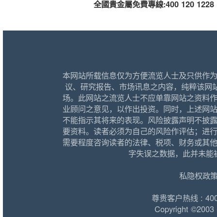
全國貴金屬免費專線:
400 120 1228
本网站所载信息仅为方便流览人士及只供作
议、研究报告、市场讯息之内容，纯粹该网
场。此网站之流览人士不应单靠网站之资料
业顾问之意见，以作出投资。同时，上述网
不能指示其将来的表现。风险披露声明不披
要资料。读者必须为自己的风险作评估；进
需要程度咨询读者的法律、税项、财务或其
字失误之数据，此并未能
私隐权政
尊贵客户热线 : 400 1
Copyright ©2