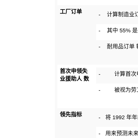
工厂订单
-
计算制造业
-
其中 55% 
-
耐用品订单
首次申领失
-
计算首次
业援助人 数
-
被视为劳
领先指标
-
将 1992 年
-
用来预测未