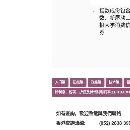
-
指数成份包含
数、新屋动工
根大学消费信
券
入门篇
初级篇
政经篇
技术篇
除利息、税项、折旧及摊销前利润率(EBITDA MA
如有查詢，歡迎致電與我們聯絡
香港查詢熱線:
(852) 2838 39