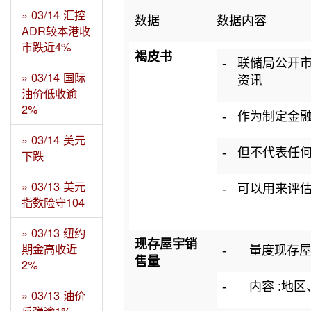
» 03/14 汇控
数据
数据内容
ADR较本港收
市跌近4%
褐皮书
-
联储局公开市
» 03/14 国际
资讯
油价低收逾
2%
-
作为制定金
» 03/14 美元
-
但不代表任
下跌
» 03/13 美元
-
可以用来评
指数险守104
» 03/13 纽约
现存屋宇销
期金高收近
-
量度现存
售量
2%
-
内容 :地
» 03/13 油价