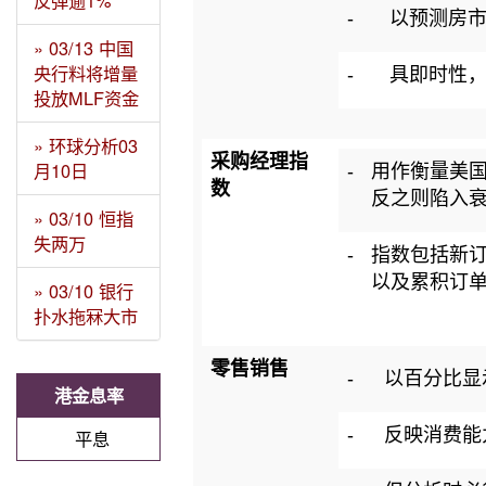
反弹逾1%
-
以预测房
» 03/13 中国
央行料将增量
-
具即时性
投放MLF资金
» 环球分析03
采购经理指
月10日
-
用作衡量美国
数
反之则陷入
» 03/10 恒指
失两万
-
指数包括新
以及累积订
» 03/10 银行
扑水拖冧大市
零售销售
-
以百分比显
港金息率
-
反映消费能
平息