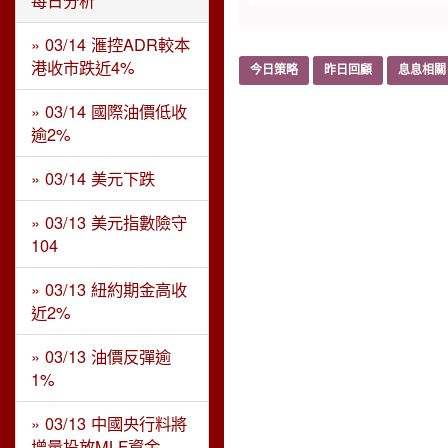
每日分析
» 03/14 滙控ADR較本
港收市跌近4%
今日策略
昨日回顧
息息相關
» 03/14 國際油價低收
逾2%
» 03/14 美元下跌
» 03/13 美元指數險守
104
» 03/13 紐約期金高收
近2%
» 03/13 油價反彈逾
1%
» 03/13 中國央行料將
增量投放MLF資金