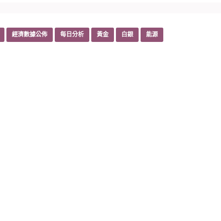
經濟數據公佈
每日分析
黃金
白銀
能源