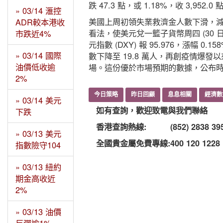
跌 47.3 點，或 1.18%，收 3,952.0 
» 03/14 滙控
美國上周初領失業救濟金人數下滑，
ADR較本港收
看法，使美元兌一籃子貨幣周四 (30 
市跌近4%
元指數 (DXY) 報 95.976，漲
» 03/14 國際
數下降至 19.8 萬人，再創疫情爆發
油價低收逾
場。這份優於市場預期的數據，公布時機
2%
今日策略
昨日回顧
息息相關
經濟數
» 03/14 美元
如有查詢，歡迎致電與我們聯絡
下跌
香港查詢熱線:
(852) 2838 39
» 03/13 美元
全國貴金屬免費專線:
400 120 1228
指數險守104
» 03/13 紐約
期金高收近
2%
» 03/13 油價