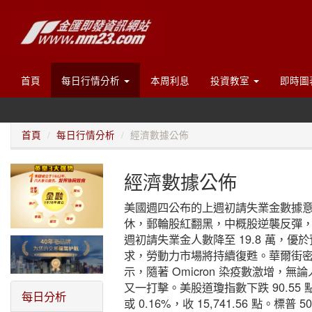
首頁
每日行情分析
本周利息
投資教室
即時圖
首頁
每日行情分析
經濟數據公佈
經濟數據公佈
美國週四公布的上週初請失業金數據意
休，郵輪股紅翻黑，中概股逆襲反彈，
週初請失業金人數降至 19.8 萬，優於
求，勞動力市場將持續復甦。華爾街密切關
示，隨著 Omicron 染疫數激增
又一打擊。美股道瓊指數下跌 90.55 點，
每日分析
或 0.16%，收 15,741.56 點。標普