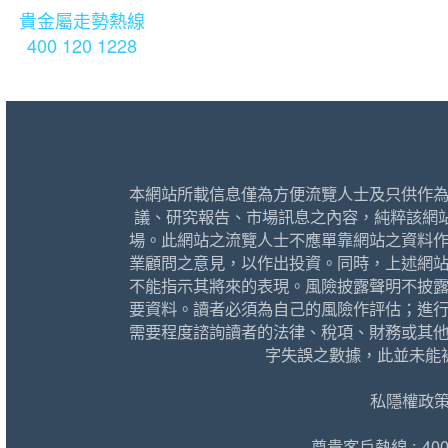
貴金屬走勢熱線
400 120 1228
本網站所載信息僅為方便流覽人士及只供作
議、研究報告、市場訊息之內容，純粹該網
場。此網站之流覽人士不應單靠網站之資料
業顧問之意見，以作出投資。同時，上述網
不能指示其將來的表現。風險披露聲明不披
要資料。讀者必須為自己的風險作評估；進
需要程度諮詢讀者的法律、稅項、財務或其
字失誤之數據，此並未能
私隱權政
尊貴客戶熱線 : 400 1