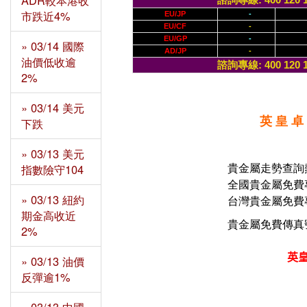
ADR較本港收
諮詢專線: 400 120 
市跌近4%
EU/JP
-
EU/CF
-
EU/GP
-
» 03/14 國際
AD/JP
-
油價低收逾
諮詢專線: 400 120 
2%
» 03/14 美元
英 皇 卓 
下跌
» 03/13 美元
指數險守104
貴金屬走勢查詢
全國貴金屬免費
» 03/13 紐約
台灣貴金屬免費
期金高收近
貴金屬免費
傳真
2%
英
» 03/13 油價
反彈逾1%