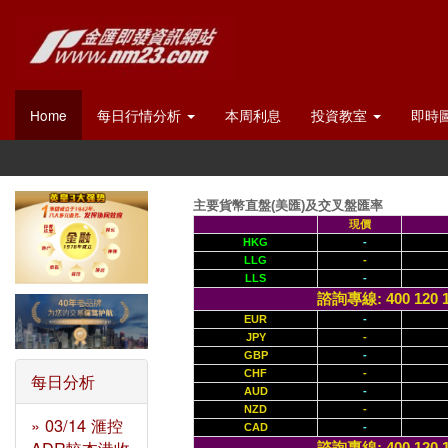
Home
每日行情分析
本周利息
投資教室
即時
主要貨幣直盤(美匯)及交叉盤匯率
現價
HKG
-
LLG
-
LLS
-
諮詢專線: 400 120 
EUR
-
JPY
-
GBP
-
CHF
-
每日分析
AUD
-
NZD
-
» 03/14 滙控
CAD
-