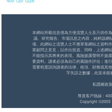
400 120 1228
本網站所載信息僅為方便流覽人士及只供作
議、研究報告、市場訊息之內容，純粹該網
場。此網站之流覽人士不應單靠網站之資料
業顧問之意見，以作出投資。同時，上述網
不能指示其將來的表現。風險披露聲明不披
要資料。讀者必須為自己的風險作評估；進
需要程度諮詢讀者的法律、稅項、財務或其
字失誤之數據，此並未能
私隱權政
尊貴客戶熱線 : 400 1
Copyright ©2