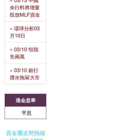
» 03/13 中國
央行料將增量
投放MLF資金
» 環球分析03
月10日
» 03/10 恒指
失兩萬
» 03/10 銀行
撲水拖冧大市
港金息率
平息
貴金屬走勢熱線