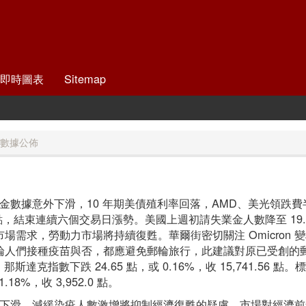
即時圖表
Sitemap
數據公佈
金數據意外下滑，10 年期美債殖利率回落，AMD、美光領跌
 點，結束連續六個交易日漲勢。美國上週初請失業金人數降至 19.
動力市場需求，勞動力市場將持續復甦。華爾街密切關注 Omicron
增，無論人們接種疫苗與否，都應避免郵輪旅行，此建議對原已受創的郵
 點。那斯達克指數下跌 24.65 點，或 0.16%，收 15,741.56 點。標
18%，收 3,952.0 點。
下滑，減緩染疫人數激增將抑制經濟復甦的疑慮，市場對經濟前景抱