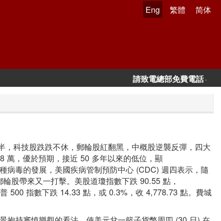
Eng
繁體
简体
請致電總部免費電話 400 120 
費半，科技股跌跌不休，郵輪股紅翻黑，中概股逆襲反彈，四大
8 萬，優於預期，接近 50 多年以來的低位，顯
 變種病毒的發展，美國疾病管制預防中心 (CDC) 週四表示，隨
輪股帶來又一打擊。美股道瓊指數下跌 90.55 點，
普 500 指數下跌 14.33 點，或 0.3%，收 4,778.73 點。費城
持審慎樂觀的看法，使美元兌一籃子貨幣周四 (30 日) 在