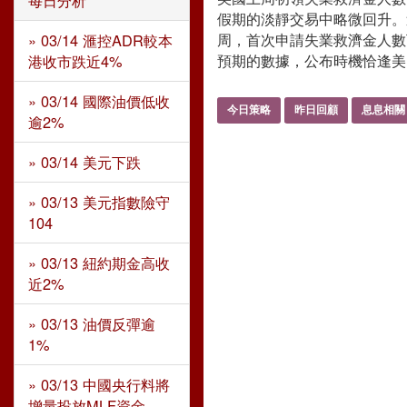
每日分析
假期的淡靜交易中略微回升。追蹤
周，首次申請失業救濟金人數下
» 03/14 滙控ADR較本
預期的數據，公布時機恰逢美國
港收市跌近4%
» 03/14 國際油價低收
今日策略
昨日回顧
息息相關
逾2%
» 03/14 美元下跌
» 03/13 美元指數險守
104
» 03/13 紐約期金高收
近2%
» 03/13 油價反彈逾
1%
» 03/13 中國央行料將
增量投放MLF資金