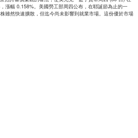
76，漲幅 0.158%。美國勞工部周四公布，在耶誕節為止的一
n 變異株雖然快速擴散，但迄今尚未影響到就業市場。這份優於市場