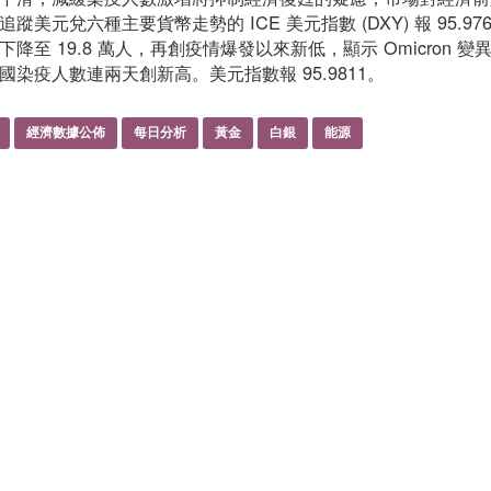
美元兌六種主要貨幣走勢的 ICE 美元指數 (DXY) 報 95.9
降至 19.8 萬人，再創疫情爆發以來新低，顯示 Omicro
染疫人數連兩天創新高。美元指數報 95.9811。
經濟數據公佈
每日分析
黃金
白銀
能源