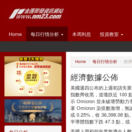
Home
每日行情分析
本周利息
投資教室
Home
每日行情分析
經濟
經濟數據公佈
美國週四公布的上週初請失業
指數齊收黑，道瓊跌近 100
示 Omicron 並未破壞勞
著 Omicron 染疫數激
或 0.25%，收 36,398.08
半導體指數下跌 47.3 點，或 1.
美國上周初領失業救濟金人數